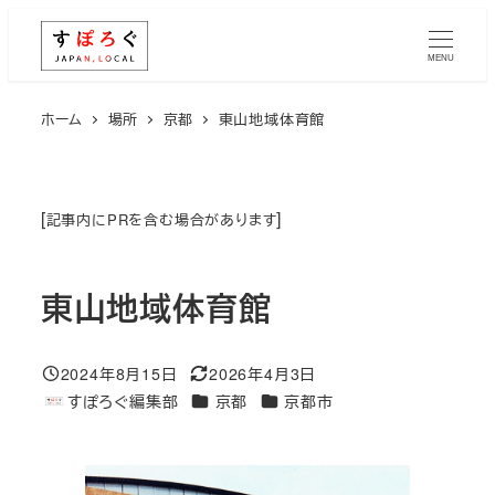
メ
イ
MENU
ン
コ
ホーム
場所
京都
東山地域体育館
ン
テ
ン
[
]
記事内にPRを含む場合があります
ツ
へ
東山地域体育館
移
動
2024年8月15日
2026年4月3日
投稿日
更新日
エリア
エリア
すぽろぐ編集部
京都
京都市
著
者