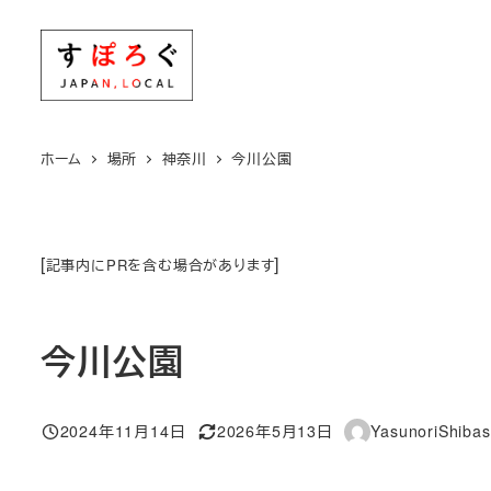
メ
イ
ン
コ
ン
ホーム
場所
神奈川
今川公園
テ
ン
ツ
[
]
記事内にPRを含む場合があります
へ
移
動
今川公園
2024年11月14日
2026年5月13日
YasunoriShibas
投稿日
更新日
著
者