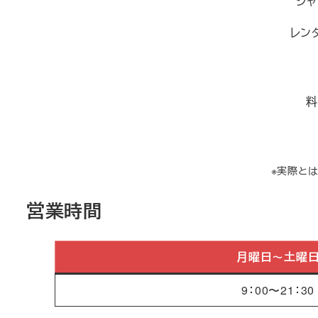
シャ
レン
料
※実際と
営業時間
月曜日～土曜
9：00〜21：30