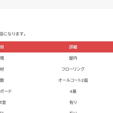
設になります。
目
詳細
境
屋内
材
フローリング
数
オールコート2面
ボード
4基
衣室
有り