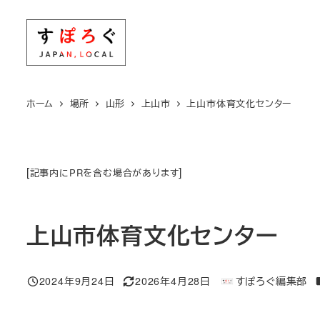
メ
イ
ン
コ
ン
ホーム
場所
山形
上山市
上山市体育文化センター
テ
ン
ツ
[
]
記事内にPRを含む場合があります
へ
移
動
上山市体育文化センター
2024年9月24日
2026年4月28日
すぽろぐ編集部
投稿日
更新日
著
者