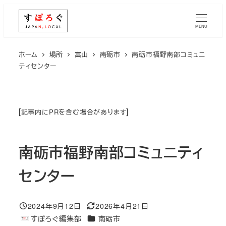
メ
イ
MENU
ン
コ
ホーム
場所
富山
南砺市
南砺市福野南部コミュニ
ティセンター
ン
テ
ン
ツ
[
]
記事内にPRを含む場合があります
へ
移
南砺市福野南部コミュニティ
動
センター
2024年9月12日
2026年4月21日
投稿日
更新日
エリア
すぽろぐ編集部
南砺市
著