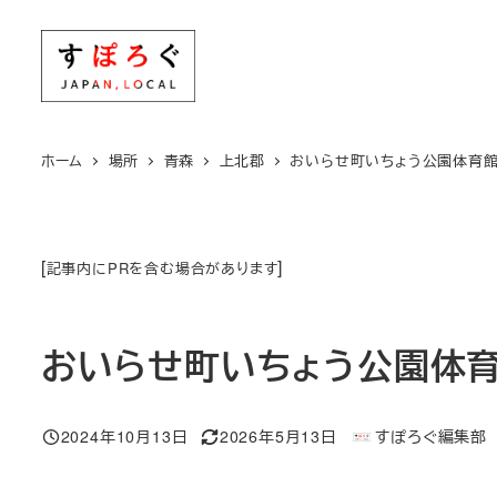
メ
イ
ン
コ
ン
ホーム
場所
青森
上北郡
おいらせ町いちょう公園体育
テ
ン
ツ
[
]
記事内にPRを含む場合があります
へ
移
動
おいらせ町いちょう公園体
2024年10月13日
2026年5月13日
すぽろぐ編集部
投稿日
更新日
著
者