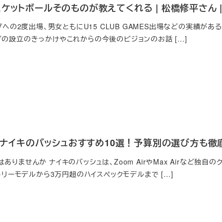
ケットボールそのものが教えてくれる | 松橋修平さん | N
ップへの2度出場、男女ともにU15 CLUB GAMES出場などの実績が
ブの設立のきっかけやこれからの今後のビジョンのお話 […]
新】ナイキのバッシュおすすめ10選！予算別の選び方も徹
ありませんか ナイキのバッシュは、Zoom AirやMax Airなど独
ントリーモデルから3万円超のハイスペックモデルまで […]