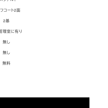
フコート2面
2基
管理室に有り
無し
無し
無料