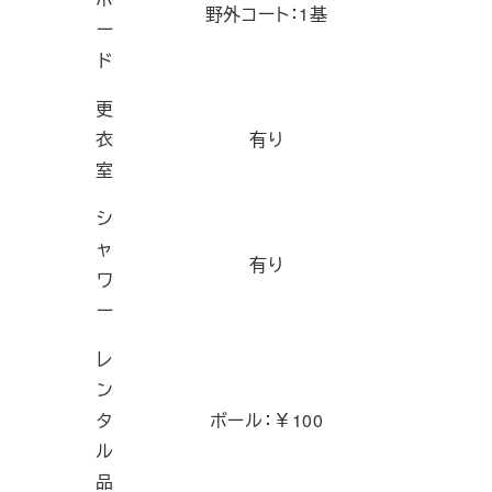
野外コート：1基
ー
ド
更
衣
有り
室
シ
ャ
有り
ワ
ー
レ
ン
タ
ボール：￥100
ル
品