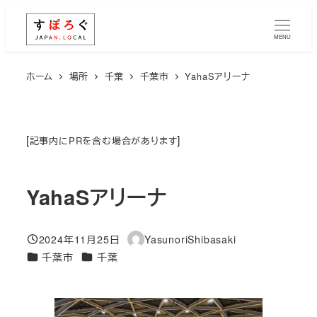
メ
イ
MENU
ン
コ
ホーム
場所
千葉
千葉市
YahaSアリーナ
ン
テ
ン
[
]
記事内にPRを含む場合があります
ツ
へ
YahaSアリーナ
移
動
2024年11月25日
YasunoriShibasaki
投稿日
著
エリア
エリア
千葉市
千葉
者