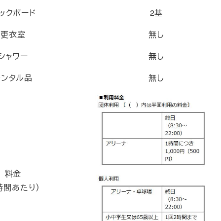
ックボード
2基
更衣室
無し
シャワー
無し
レンタル品
無し
料金
時間あたり）