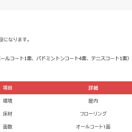
設になります。
項目
詳細
環境
屋内
床材
フローリング
面数
オールコート1面