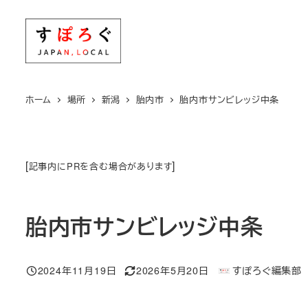
メ
イ
ン
コ
ン
ホーム
場所
新潟
胎内市
胎内市サンビレッジ中条
テ
ン
ツ
[
]
記事内にPRを含む場合があります
へ
移
動
胎内市サンビレッジ中条
2024年11月19日
2026年5月20日
すぽろぐ編集部
投稿日
更新日
著
者