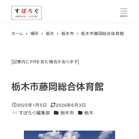
メ
イ
MENU
ン
コ
ホーム
場所
栃木
栃木市
栃木市藤岡総合体育館
ン
テ
ン
[
]
記事内にPRを含む場合があります
ツ
へ
栃木市藤岡総合体育館
移
動
2025年1月5日
2026年6月3日
投稿日
更新日
エリア
エリア
すぽろぐ編集部
栃木市
栃木
著
者